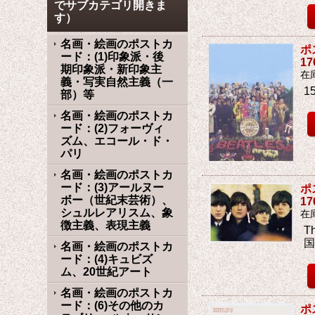
でサブカテゴリ開きま
す）
名画・絵画のポストカ
ポ
ード：(1)印象派・後
1
期印象派・新印象主
在
義・写実自然主義（一
1
部）等
名画・絵画のポストカ
ード：(2)フォーヴィ
ズム、エコール・ド・
パリ
名画・絵画のポストカ
ード：(3)アールヌー
ポ
ボー（世紀末芸術）、
1
シュルレアリスム、象
在
徴主義、表現主義
T
名画・絵画のポストカ
ード：(4)キュビズ
ム、20世紀アート
名画・絵画のポストカ
ード：(6)その他のカ
ポ