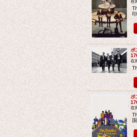
在
T
ポ
1
在
T
ポ
1
在
T