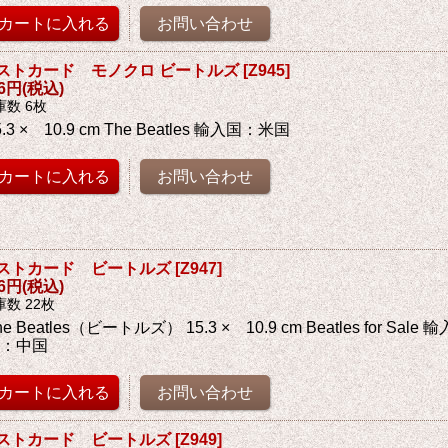
ストカード モノクロ ビートルズ
[
Z945
]
76円
(税込)
庫数 6枚
5.3 × 10.9 cm The Beatles 輸入国：米国
ストカード ビートルズ
[
Z947
]
76円
(税込)
庫数 22枚
he Beatles（ビートルズ） 15.3 × 10.9 cm Beatles for Sa
国：中国
ストカード ビートルズ
[
Z949
]