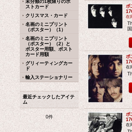
未分類の1枚限りのポ
ポ
ストカード
1
クリスマス・カード
在
T
名画のミニプリント
（ポスター）（1）
名画のミニプリント
（ポスター）（2）と
ポスター用額、ポスト
カード用額
ポ
1
グリィーティングカー
在
ド
T
輸入ステーショナリー
最近チェックしたアイテ
ム
ポ
0件
1
在
T