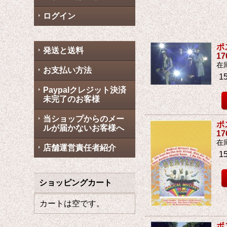
ログイン
ポ
発送と送料
1
在
お支払い方法
1
Paypalクレジット決済
未完了のお客様
当ショップからのメー
ポ
ルが届かないお客様へ
1
在
店舗運営責任者紹介
1
ショッピングカート
カートは空です。
ポ