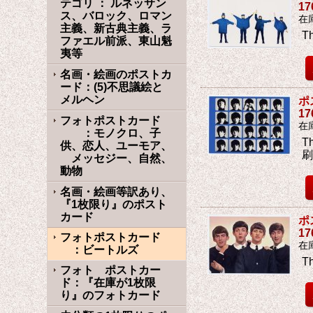
テゴリ ： ルネッサン
1
ス、バロック、ロマン
在
主義、新古典主義、ラ
T
ファエル前派、東山魁
夷等
名画・絵画のポストカ
ード：(5)不思議絵と
メルヘン
ポ
1
フォトポストカード
在
：モノクロ、子
T
供、恋人、ユーモア、
メッセジー、自然、
動物
名画・絵画等訳あり、
『1枚限り』のポスト
カード
ポ
1
フォトポストカード
在
：ビートルズ
T
フォト ポストカー
ド：『在庫が1枚限
り』のフォトカード