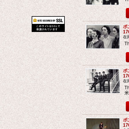
ポ
1
在
T
ポ
1
在
T
米
ポ
1