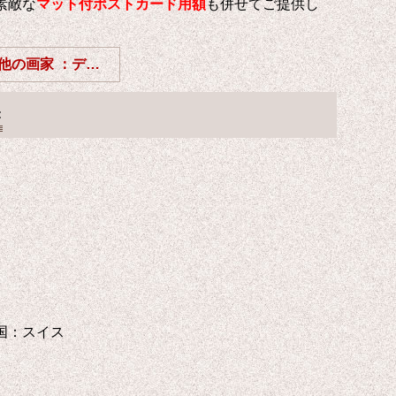
素敵な
マット付ポストカード用額
も併せてご提供し
その他の画家 ：デュフィ / ユトリロ / ローランサン / モディリアーニ / 藤田嗣治/ジョルジュ・ルオー
:
9 輸入国：スイス