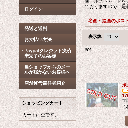
尚、ポストカードを
ておりますので、是
ログイン
発送と送料
表示数
:
お支払い方法
60
件
Paypalクレジット決済
未完了のお客様
当ショップからのメー
ルが届かないお客様へ
店舗運営責任者紹介
ポ
1
在
ショッピングカート
1
カートは空です。