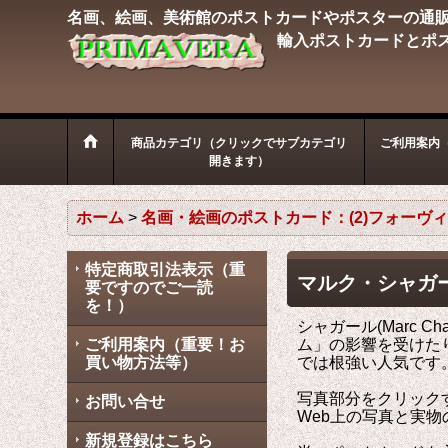
名画、絵画、美術館のポストカードやポスターの通
輸入ポストカードとポ
商品カテゴリ（クリックでサブカテゴリ
ご利用案内
開きます）
ホーム
>
名画・絵画のポストカード：(2)フォーヴ
特定商取引法表示（重
マルク・シャガ
要ですのでご一読
を！）
シャガール(Marc
ご利用案内（重要！お
ム」の影響を受けた
買い物方法等）
では根強い人気です
写真部分をクリック
お問い合せ
Web上の写真と実
新規登録はこちら