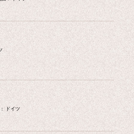
イツ
輸入国： ドイツ