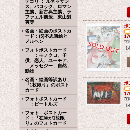
テゴリ ： ルネッサン
ス、バロック、ロマン
主義、新古典主義、ラ
ファエル前派、東山魁
夷等
ポ
名画・絵画のポストカ
ード：(5)不思議絵と
1
メルヘン
在
1
フォトポストカード
：モノクロ、子
供、恋人、ユーモア、
メッセジー、自然、
動物
名画・絵画等訳あり、
ポ
『1枚限り』のポスト
カード
1
フォトポストカード
在
：ビートルズ
1
フォト ポストカー
ド：『在庫が1枚限
り』のフォトカード