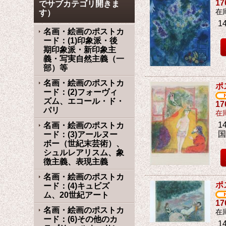
1
でサブカテゴリ開きま
在
す）
1
名画・絵画のポストカ
ード：(1)印象派・後
期印象派・新印象主
義・写実自然主義（一
部）等
名画・絵画のポストカ
ポ
ード：(2)フォーヴィ
ズム、エコール・ド・
1
パリ
在
14
名画・絵画のポストカ
国
ード：(3)アールヌー
ボー（世紀末芸術）、
シュルレアリスム、象
徴主義、表現主義
名画・絵画のポストカ
ポ
ード：(4)キュビズ
ム、20世紀アート
1
名画・絵画のポストカ
在
ード：(6)その他のカ
1