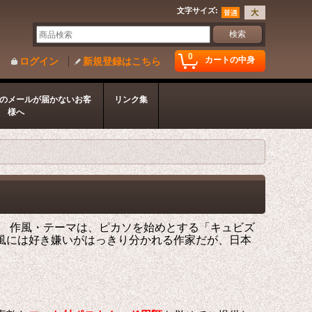
文字サイズ
:
0
カートの中身
ログイン
新規登録はこちら
のメールが届かないお客
リンク集
様へ
える。 作風・テーマは、ピカソを始めとする「キュビズ
風には好き嫌いがはっきり分かれる作家だが、日本