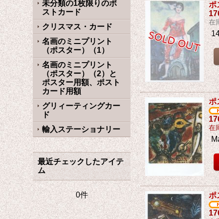
未分類の1枚限りのポ
ポ
ストカード
1
在
クリスマス・カード
1
名画のミニプリント
（ポスター）（1）
名画のミニプリント
（ポスター）（2）と
ポスター用額、ポスト
カード用額
ポ
グリィーティングカー
ド
1
在
輸入ステーショナリー
M
最近チェックしたアイテ
ム
0件
ポ
1