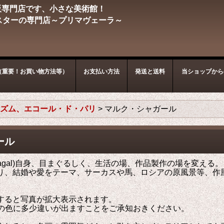
販専門店です、小さな美術館！
スターの専門店～プリマヴェーラ～
（重要！お買い物方法等）
お支払い方法
発送と送料
当ショップから
ィズム、エコール・ド・パリ
>
マルク・シャガール
ール
 Chagal)自身、目まぐるしく、生活の場、作品製作の場を変
り、結婚や愛をテーマ、サーカスや馬、ロシアの原風景等、作
。
すると写真が拡大表示されます。
物の色に多少違いが出ますことをご承知おきください。