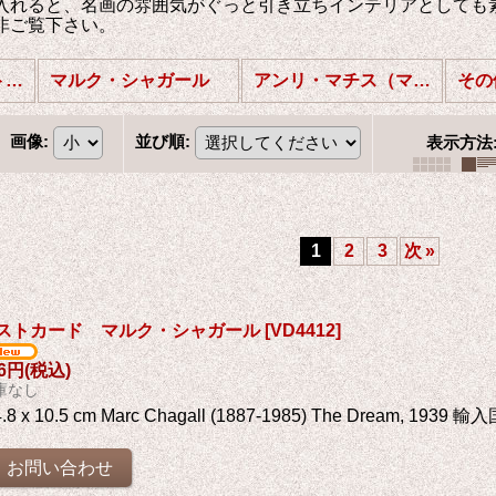
入れると、名画の雰囲気がぐっと引き立ちインテリアとしても
非ご覧下さい。
名画・絵画のポストカード：(2)フォーヴィズム、エコール・ド・パリ (全商品)
マルク・シャガール
アンリ・マチス（マティス）
画像
:
並び順
:
表示方法
1
2
3
次
»
ストカード マルク・シャガール
[
VD4412
]
76円
(税込)
庫なし
4.8 x 10.5 cm Marc Chagall (1887-1985) The Dream, 193