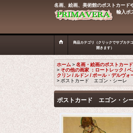
名画、絵画、美術館のポストカード
輸入ポ
商品カテゴリ（クリックでサブカテ
開きます）
ホーム
>
名画・絵画のポストカード
>
その他の画家 ：ロートレック / ベル
クリン / ルドン / ポール・デルヴ
>
ポストカード エゴン・シーレ
ポストカード エゴン・シ