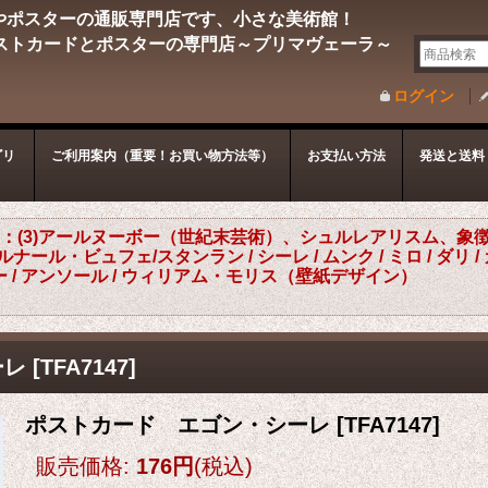
やポスターの通販専門店です、小さな美術館！
ストカードとポスターの専門店～プリマヴェーラ～
ログイン
ゴリ
ご利用案内（重要！お買い物方法等）
お支払い方法
発送と送料
：(3)アールヌーボー（世紀末芸術）、シュルレアリスム、象
ナール・ビュフェ/スタンラン / シーレ / ムンク / ミロ / ダリ 
ォー / アンソール / ウィリアム・モリス（壁紙デザイン）
ーレ
[
TFA7147
]
ポストカード エゴン・シーレ
[
TFA7147
]
販売価格
:
176円
(税込)