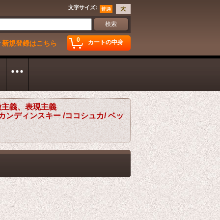
文字サイズ
:
0
カートの中身
新規登録はこちら
徴主義、表現主義
/ カンディンスキー /ココシュカ/ ベッ