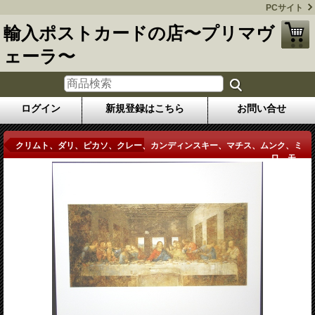
PCサイト
輸入ポストカードの店〜プリマヴ
ェーラ〜
ログイン
新規登録はこちら
お問い合せ
商品詳細
クリムト、ダリ、ピカソ、クレー、カンディンスキー、マチス、ムンク、ミ
ロ、モ...