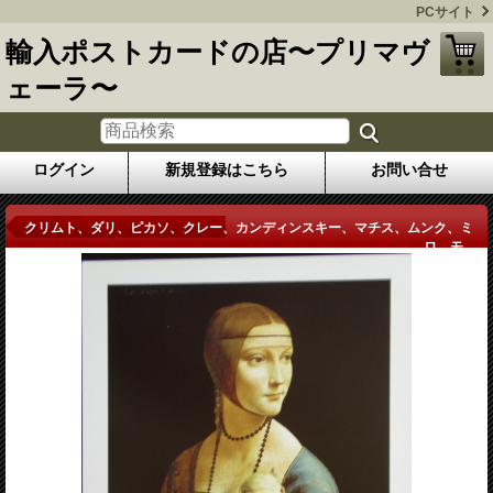
PCサイト
輸入ポストカードの店〜プリマヴ
ェーラ〜
ログイン
新規登録はこちら
お問い合せ
商品詳細
クリムト、ダリ、ピカソ、クレー、カンディンスキー、マチス、ムンク、ミ
ロ、モ...